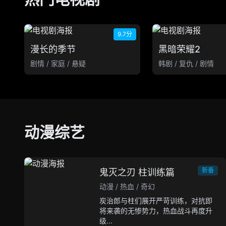
9.7分
漫长的季节
黑暗荣耀2
剧情 / 家庭 / 悬疑
韩剧 / 复仇 / 剧情
动漫综艺
新番
鬼灭之刃 柱训练篇
动漫 / 热血 / 奇幻
炭治郎与柱们展开严苛训练，对抗即
将来袭的无惨势力，热血战斗再度升
级...