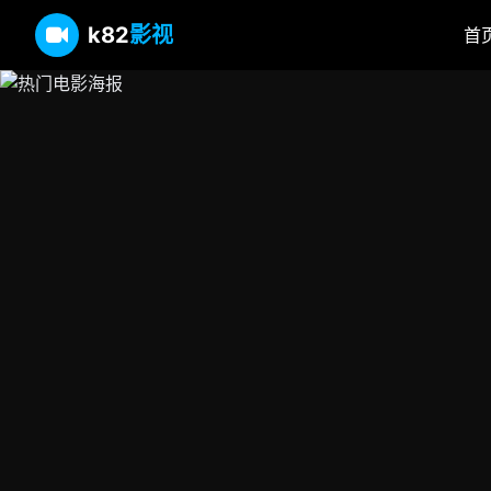
情
看
k82
影视
首