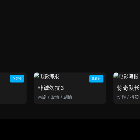
9.2分
8.9分
非诚勿扰3
惊奇队长
喜剧 / 爱情 / 剧情
动作 / 科幻