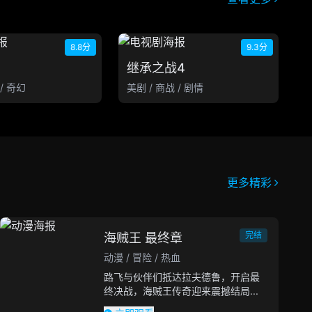
8.8分
9.3分
继承之战4
 / 奇幻
美剧 / 商战 / 剧情
更多精彩
完结
海贼王 最终章
动漫 / 冒险 / 热血
路飞与伙伴们抵达拉夫德鲁，开启最
终决战，海贼王传奇迎来震撼结局...